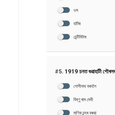
ওম
হার্টজ
চেন্টিমিটাৰ
#5.
1919 চনত গুৱাহাটী পৌৰসভ
গোপীনাথ বৰদলৈ
বিষ্ণু ৰাম মেধী
মাণিক চন্দ্ৰ বৰুৱা