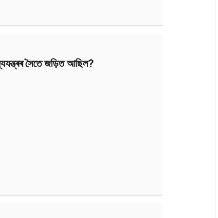
দ্যযন্ত্ৰৰ সৈতে জড়িত আছিল?