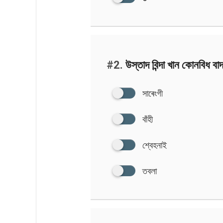
#2.
উস্তাদ বিন্দা খান কোনবিধ বা
সাৰেংগী
বাঁহী
শ্বেহনাই
তবলা