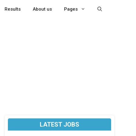
Results
About us
Pages
LATEST JOBS