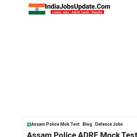
Skip
to
content
Assam Police Mok Test
Blog
Defence Jobs
Assam Police ADRE Mock Test