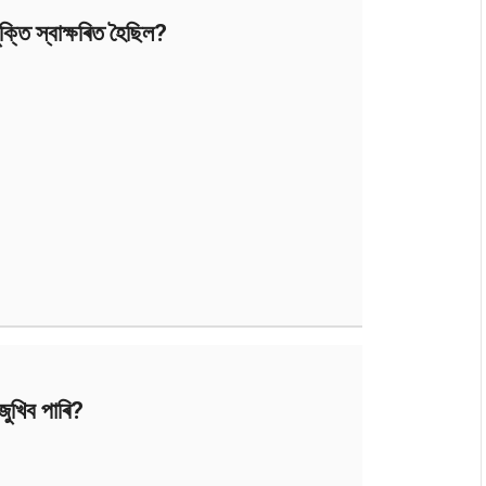
তি স্বাক্ষৰিত হৈছিল?
ুখিব পাৰি?