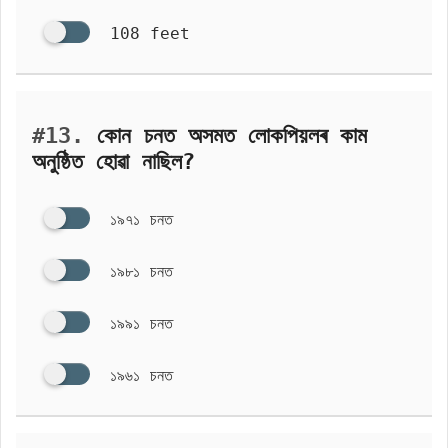
108 feet
#13.
কোন চনত অসমত লোকপিয়লৰ কাম
অনুষ্ঠিত হোৱা নাছিল?
১৯৭১ চনত
১৯৮১ চনত
১৯৯১ চনত
১৯৬১ চনত