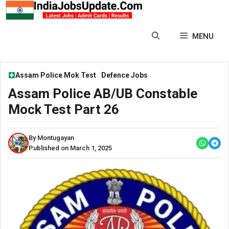
Skip
to
content
MENU
Assam Police Mok Test
Defence Jobs
Assam Police AB/UB Constable
Mock Test Part 26
By Montugayan
Published on March 1, 2025