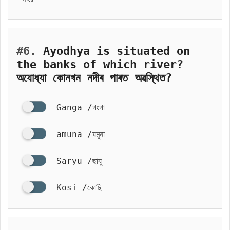
#6.
Ayodhya is situated on
the banks of which river?
অযোধ্যা কোনখন নদীৰ পাৰত অৱস্থিত?
Ganga /গংগা
amuna /যমুনা
Saryu /ছাযু
Kosi /কোছি