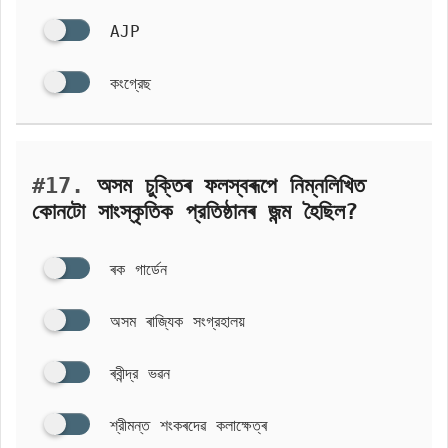
AJP
কংগ্রেছ
#17.
অসম চুক্তিৰ ফলস্বৰূপে নিম্নলিখিত
কোনটো সাংস্কৃতিক প্রতিষ্ঠানৰ জন্ম হৈছিল?
ৰক গার্ডেন
অসম ৰাজ্যিক সংগ্রহালয়
ৰবীন্দ্র ভৱন
শ্রীমন্ত শংকৰদেৱ কলাক্ষেত্ৰ