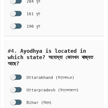
284 ফুট
161 ফুট
190 ফুট
#4.
Ayodhya is located in
which state? অযোধ্যা কোনখন ৰাজ্যত
আছে?
Uttarakhand (উত্তৰাখণ্ড)
Uttarpradesh (উত্তৰপ্ৰদেশ)
Bihar (বিহাৰ)