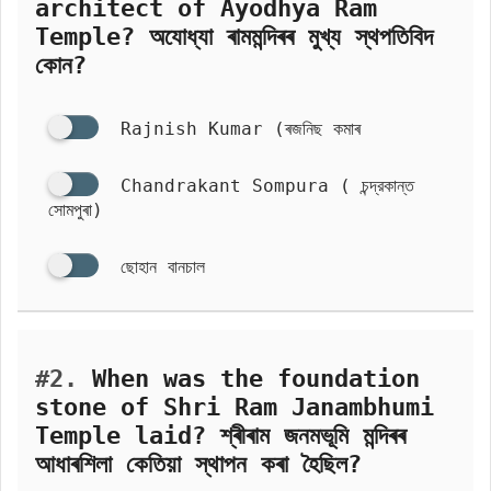
architect of Ayodhya Ram
Temple? অযোধ্যা ৰামমন্দিৰৰ মুখ্য স্থপতিবিদ
কোন?
Rajnish Kumar (ৰজনিছ কমাৰ
Chandrakant Sompura ( চন্দ্রকান্ত
সোমপুৰা)
ছোহান বানচাল
#2.
When was the foundation
stone of Shri Ram Janambhumi
Temple laid? শ্ৰীৰাম জনমভূমি মন্দিৰৰ
আধাৰশিলা কেতিয়া স্থাপন কৰা হৈছিল?