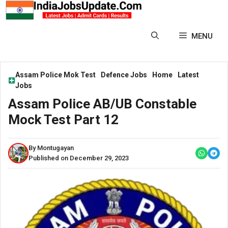
Skip
to
content
MENU
Assam Police Mok Test
Defence Jobs
Home
Latest
Jobs
Assam Police AB/UB Constable
Mock Test Part 12
By Montugayan
Published on December 29, 2023