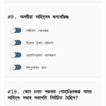
#9.
অসমীয়া সাহিত্যৰ ৰূপকোঁৱৰঃ
লক্ষ্মীনাথ বেজবৰুৱা
বীৰেন্দ্ৰ কুমাৰ ভট্টাচাৰ্য
জ্যোতিপ্রসাদ আগৰৱালা
বিষ্ণুপ্ৰসাদ ৰাভা
#10.
কোন চনত পদ্মনাথ গোহাঞিবৰুৱা অসম
সাহিত্য সভাৰ সভাপতি নির্বাচিত হৈছিল?