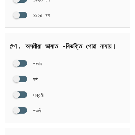
১৯২৫ চন
#4.
অসমীয়া ভাষাত -বিভক্তি পোৱা নাযায়।
প্ৰথম
ষষ্ঠ
সপ্তমী
পঞ্চমী