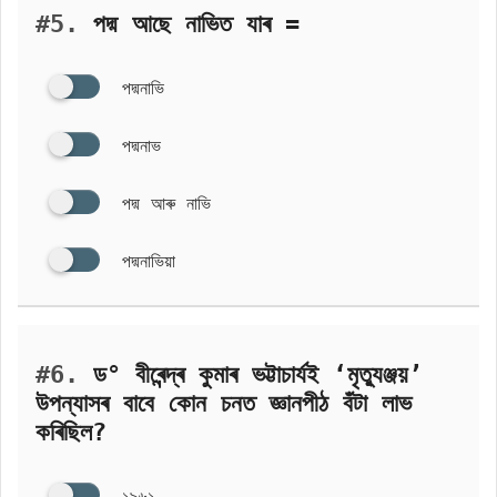
#5.
পদ্ম আছে নাভিত যাৰ =
পদ্মনাভি
পদ্মনাভ
পদ্ম আৰু নাভি
পদ্মনাভিয়া
#6.
ড° বীৰেন্দ্ৰ কুমাৰ ভট্টাচাৰ্যই ‘মৃত্যুঞ্জয়’
উপন্যাসৰ বাবে কোন চনত জ্ঞানপীঠ বঁটা লাভ
কৰিছিল?
১৯৬১