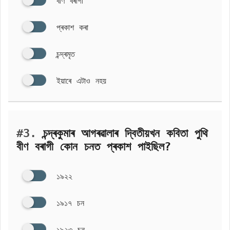
বীণ বৰাগী
প্ৰকাশ কৰা
চন্দ্ৰমৃত
ইয়াৰে এটাও নহয়
#3.
চন্দ্ৰকুমাৰ আগৰৱালাৰ দ্বিতীয়খন কবিতা পুথি
বীণ বৰাগী কোন চনত প্ৰকাশ পাইছিল?
১৯২২
১৯১৭ চন
১৯২৩ চন