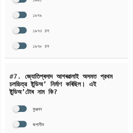
১৯৭৯
১৯৭৩ চন
১৯৭৮ চন
#7.
জ্যোতিপ্ৰসাদ আগৰৱালাই অসমত প্রথম
চলচ্চিত্র ষ্টুডিঅ’ নির্মাণ কৰিছিল। এই
ষ্টুডিঅ’টোৰ নাম কি?
কুঞ্জবন
ৰূপালীম