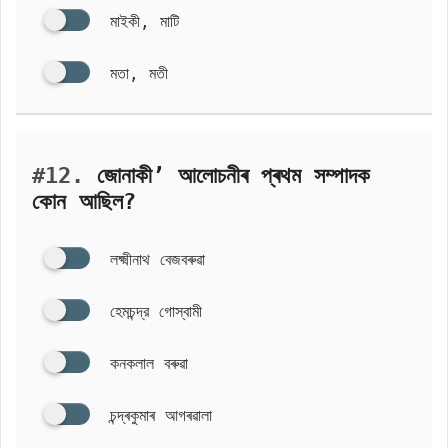
মাইকী, মাটি
মতা, মতী
#12.
জোনাকী’ আলোচনীৰ প্ৰথম সম্পাদক
কোন আছিল?
লক্ষ্মীনাথ বেজবৰুৱা
হেমচন্দ্র গোস্বামী
কনকলাল বৰুৱা
চন্দ্ৰকুমাৰ আগৰৱালা