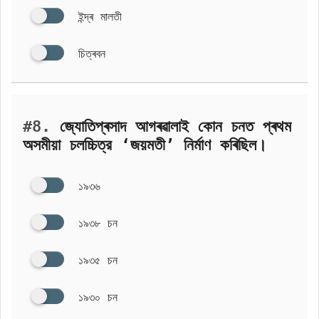
ইন্দ্ৰ মালতী
চিত্ৰবন
#8.
জ্যোতিপ্ৰসাদ আগৰৱালাই কোন চনত প্ৰথম
অসমীয়া চলচ্চিত্র ‘জয়মতী’ নির্মাণ কৰিছিল।
১৯৩৬
১৯৩৮ চন
১৯৩৫ চন
১৯৩০ চন