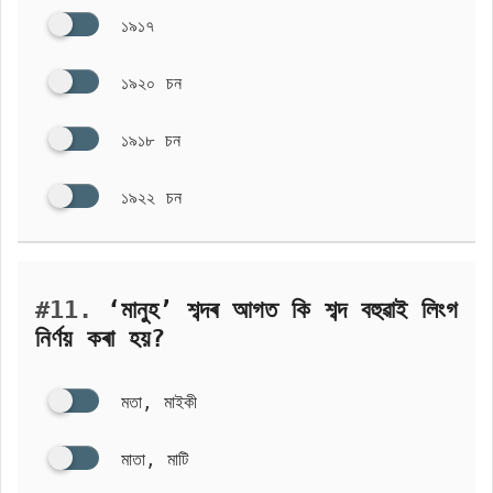
১৯১৭
১৯২০ চন
১৯১৮ চন
১৯২২ চন
#11.
‘মানুহ’ শব্দৰ আগত কি শব্দ বহুৱাই লিংগ
নির্ণয় কৰা হয়?
মতা, মাইকী
মাতা, মাটি