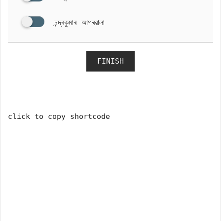
চন্দ্ৰকুমাৰ আগৰৱালা
FINISH
click to copy shortcode