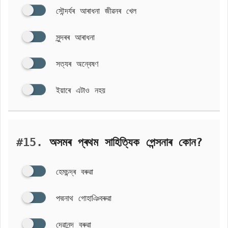
সৌন্দৰ্যৰ আৰাধনা জীৱনৰ খেল
সুন্দৰৰ আৰাধনা
সত্যৰ অন্বেষণ
ইয়াৰে এটাও নহয়
#15.
অসমৰ প্ৰথম সাহিত্যিক পেন্সনাৰ কোন?
হেমচন্দ্ৰ বৰুৱা
পদ্মনাথ গোহাঞিবৰুৱা
দেৱানন্দ বৰুৱা